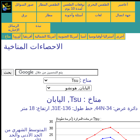
أعاصير
الطقس البحري
توقعات الطقس
الطقس المطار
صور السواتل
لمدة 10 يوم
جهة اتصال
لغات
أسئلة وأجوبة
مطار
برق
نبذة
الرسائل
الإخبارية
أخرى
أستراليا-أوقيانوسيا
آسيا
أمريكا الجنوبية
أمريكا الشمالية
أفريقيا
أوروبا
مناخ :
الاحصاءات المناخية
مناخ :
مناخ : Tsu, اليابان
دائرة عرض: 34-44N, خط طول: 136-31E, ارتفاع: 18 متر
المتوسط الشهري من
الحد الأدنى والحد