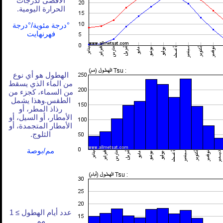
الأقصى لدرجات
الحرارة اليومية.
°درجة مئوية/°درجة
فهرنهايت
الهطول هو أي نوع
من الماء الذي يسقط
من السماء، كجزء من
الطقس.وهذا يشمل
رذاذ المطر، أو
الأمطار، أو السيل، أو
الأمطار المتجمدة، أو
الثلوج.
مم/بوصة
عدد أيام الهطول ≥ 1
مم