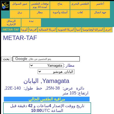
أعاصير
الطقس البحري
مناخ
توقعات الطقس
صور السواتل
لمدة 10 يوم
جهة اتصال
لغات
أسئلة وأجوبة
مطار
برق
نبذة
الرسائل
الإخبارية
أخرى
أستراليا-أوقيانوسيا
آسيا
أمريكا الجنوبية
أمريكا الشمالية
أفريقيا
أوروبا
METAR-TAF:
METAR-TAF
مطار :
Yamagata, اليابان
دائرة عرض: 38-25N, خط طول: 140-22E,
ارتفاع: 105 متر
مراقبة الطقس الحالي
تاريخ ووقت الإصدار
4
ساعات و
42
دقيقة قبل
الساعة
UTC
10:00