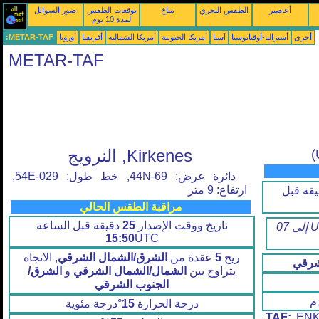
أعاصير
الطقس البحري
مناخ
توقعات الطقس
صور السواتل
لمدة 10 يوم
أخرى
أستراليا-أوقيانوسيا
آسيا
أمريكا الجنوبية
أمريكا الشمالية
أفريقيا
أوروبا
METAR-TAF:
METAR-TAF
Kirkenes, النرويج
دائرة عرض: 69-44N, خط طول: 029-54E,
ارتفاع: 9 متر
قة قبل
مراقبة الطقس الحالي
تاريخ ووقت الإصدار
25
دقيقة قبل الساعة
التوقعات صالحة من07 الساعة 15 UTC إلى 07
15:50
UTC
ريح
5
عقدة من
الشرق/الشمال الشرقي
, الاتجاه
شرقي
يتراوح بين
الشمال/الشمال الشرقي
و
الشرق/
الجنوب الشرقي
م
درجة الحرارة
15
°درجة مئوية
TAF:
ENKR