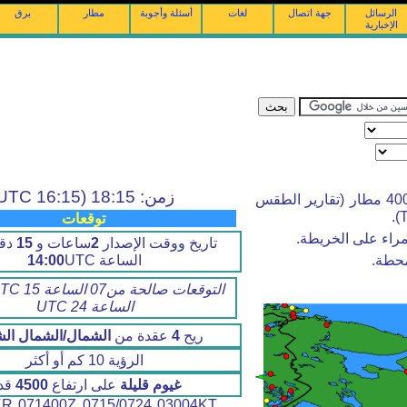
الرسائل
جهة اتصال
لغات
أسئلة وأجوبة
مطار
برق
الإخبارية
زمن: 18:15 (16:15 UTC)
أرصاد الطقس والتوقعات من أكثر من 4000 مطار (تقارير الطقس
توقعات
راء على الخريطة.
تاريخ ووقت الإصدار
2
ساعات و
15
دقي
الساعة
UTC
14:00
محطة.
الساعة 24 UTC
ريح
4
عقدة من
الشمال/الشمال ال
الرؤية 10 كم أو أكثر
غيوم قليلة
على ارتفاع
4500
قد
 071400Z 0715/0724 03004KT