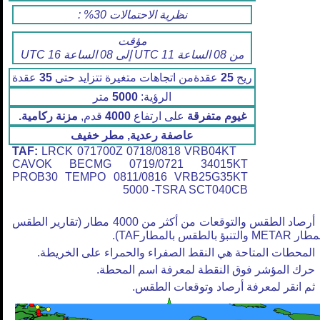
نظرية الاحتمالات 30% :
مؤقت
من 08 الساعة 11 UTC إلى 08 الساعة 16 UTC
ريح
25
عقدةمن اتجاهات متغيرة تتزايد حتى
35
عقدة
الرؤية:
5000
متر
غيوم متفرقة
على ارتفاع
4000
قدم,
مزنة ركامية.
عاصفة رعدية, مطر خفيف
TAF:
LRCK 071700Z 0718/0818 VRB04KT
CAVOK BECMG 0719/0721 34015KT
PROB30 TEMPO 0811/0816 VRB25G35KT
5000 -TSRA SCT040CB
أرصاد الطقس والتوقعات من أكثر من 4000 مطار (تقارير الطقس
META والتنبؤ بالطقس بالمطارTAF).
المحطات المتاحة هي النقط الصفراء والحمراء على الخريطة.
حرك المؤشر فوق النقطة لمعرفة اسم المحطة.
ثم انقر لمعرفة أرصاد وتوقعات الطقس.