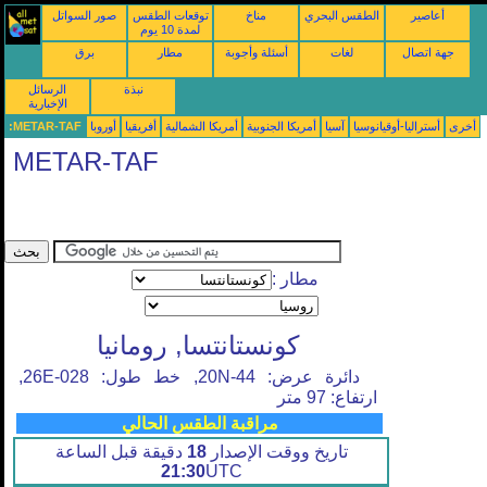
أعاصير
الطقس البحري
مناخ
توقعات الطقس
صور السواتل
لمدة 10 يوم
جهة اتصال
لغات
أسئلة وأجوبة
مطار
برق
نبذة
الرسائل
الإخبارية
أخرى
أستراليا-أوقيانوسيا
آسيا
أمريكا الجنوبية
أمريكا الشمالية
أفريقيا
أوروبا
METAR-TAF:
METAR-TAF
مطار :
كونستانتسا, رومانيا
دائرة عرض: 44-20N, خط طول: 028-26E,
ارتفاع: 97 متر
مراقبة الطقس الحالي
تاريخ ووقت الإصدار
18
دقيقة قبل الساعة
21:30
UTC