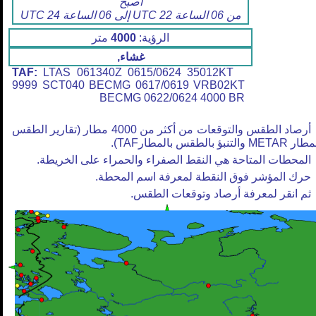
أصبح
من 06 الساعة 22 UTC إلى 06 الساعة 24 UTC
الرؤية:
4000
متر
غشاء,
TAF:
LTAS 061340Z 0615/0624 35012KT
9999 SCT040 BECMG 0617/0619 VRB02KT
BECMG 0622/0624 4000 BR
أرصاد الطقس والتوقعات من أكثر من 4000 مطار (تقارير الطقس
META والتنبؤ بالطقس بالمطارTAF).
المحطات المتاحة هي النقط الصفراء والحمراء على الخريطة.
حرك المؤشر فوق النقطة لمعرفة اسم المحطة.
ثم انقر لمعرفة أرصاد وتوقعات الطقس.