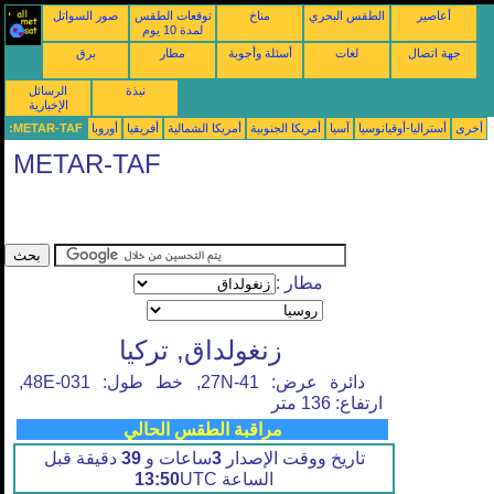
أعاصير
الطقس البحري
مناخ
توقعات الطقس
صور السواتل
لمدة 10 يوم
جهة اتصال
لغات
أسئلة وأجوبة
مطار
برق
نبذة
الرسائل
الإخبارية
أخرى
أستراليا-أوقيانوسيا
آسيا
أمريكا الجنوبية
أمريكا الشمالية
أفريقيا
أوروبا
METAR-TAF:
METAR-TAF
مطار :
زنغولداق, تركيا
دائرة عرض: 41-27N, خط طول: 031-48E,
ارتفاع: 136 متر
مراقبة الطقس الحالي
تاريخ ووقت الإصدار
3
ساعات و
39
دقيقة قبل
الساعة
UTC
13:50