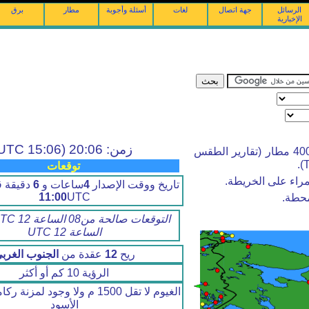
الرسائل
جهة اتصال
لغات
أسئلة وأجوبة
مطار
برق
الإخبارية
زمن: 20:06 (15:06 UTC)
أرصاد الطقس والتوقعات من أكثر من 4000 مطار (تقارير الطقس
توقعات
راء على الخريطة.
تاريخ ووقت الإصدار
4
ساعات و
6
دقيقة ق
11:00
UTC
محطة.
الساعة 12 UTC
ريح
12
عقدة من
الجنوب الغرب
الرؤية 10 كم أو أكثر
الغيوم لا تقل 1500 م ولا وجود لم
الأسود