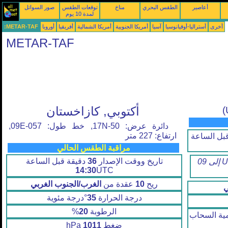
أعاصير
الطقس البحري
مناخ
توقعات الطقس
صور السواتل
لمدة 10 يوم
أخرى
أستراليا-أوقيانوسيا
آسيا
أمريكا الجنوبية
أمريكا الشمالية
أفريقيا
أوروبا
METAR-TAF:
METAR-TAF
أكتوبي, كازاخستان
دائرة عرض: 50-17N, خط طول: 057-09E,
ارتفاع: 227 متر
بل الساعة
مراقبة الطقس الحالي
تاريخ ووقت الإصدار
36
دقيقة قبل الساعة
التوقعات صالحة من08 الساعة 12 UTC إلى 09
14:30
UTC
ريح
10
عقدة من
الغرب/الجنوب الغربي
ي
درجة الحرارة
35
°درجة مئوية
الرطوبة
20
%
زنة ركامية السحاب
ضغط
1011
hPa