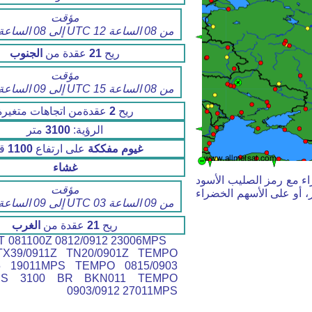
مؤقت
من 08 الساعة 12 UTC إلى 08 الساعة 15 UTC
ريح
21
عقدة من
الجنوب
مؤقت
من 08 الساعة 15 UTC إلى 09 الساعة 03 UTC
ريح
2
عقدةمن اتجاهات متغيرة
الرؤية:
3100
متر
غيوم مفككة
على ارتفاع
1100
قد
غشاء
اء مع رمز الصليب الأسود
مؤقت
، أو على الأسهم الخضراء
من 09 الساعة 03 UTC إلى 09 الساعة 12 UTC
ريح
21
عقدة من
الغرب
 081100Z 0812/0912 23006MPS
X39/0911Z TN20/0901Z TEMPO
15 19011MPS TEMPO 0815/0903
PS 3100 BR BKN011 TEMPO
0903/0912 27011MPS