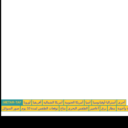
أخرى
أستراليا-أوقيانوسيا
آسيا
أمريكا الجنوبية
أمريكا الشمالية
أفريقيا
أوروبا
METAR-TAF:
 وأجوبة
مطار
برق
أعاصير
الطقس البحري
مناخ
توقعات الطقس لمدة 10 يوم
صور السواتل