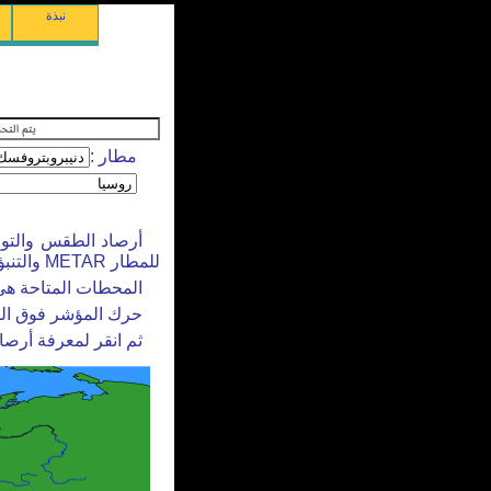
نبذة
مطار :
للمطار METAR والتنبؤ بالطقس بالمطارTAF).
المحطات المتاحة هي 
حرك المؤشر فوق ال
ثم انقر لمعرفة أرص