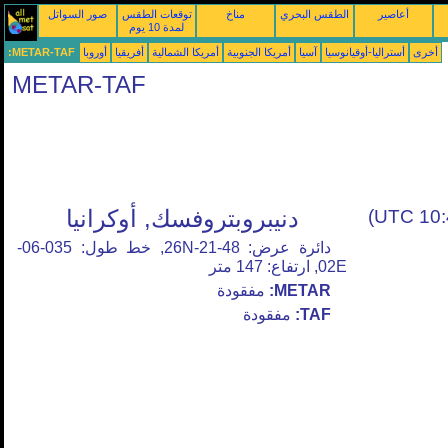
أعاصير
الطقس البحري
مناخ
توقعات الطقس
صور السواتل
لمدة 10 يوم
أخرى
أستراليا-أوقيانوسيا
آسيا
أمريكا الجنوبية
أمريكا الشمالية
أفريقيا
أوروبا
METAR-TAF:
METAR-TAF
دنيبروبتروفسك, أوكرانيا
دائرة عرض: 48-21-26N, خط طول: 035-06-
02E, ارتفاع: 147 متر
METAR:
مفقودة
TAF:
مفقودة