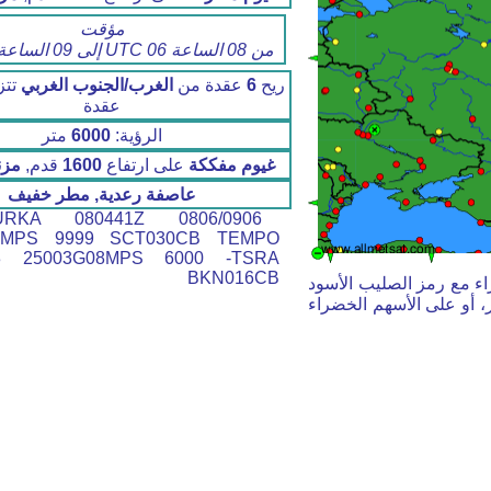
مؤقت
من 08 الساعة 06 UTC إلى 09 الساعة 03 UTC
ريح
6
عقدة من
الغرب/الجنوب الغربي
تتز
عقدة
الرؤية:
6000
متر
غيوم مفككة
على ارتفاع
1600
قدم,
مزن
عاصفة رعدية, مطر خفيف
A 080441Z 0806/0906
8MPS 9999 SCT030CB TEMPO
03 25003G08MPS 6000 -TSRA
BKN016CB
اء مع رمز الصليب الأسود
، أو على الأسهم الخضراء