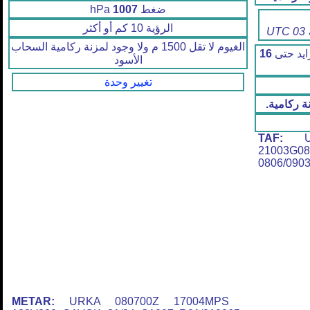
ضغط
1007
hPa
الرؤية 10 كم أو أكثر
الغيوم لا تقل 1500 م ولا وجود لمزنة ركامية السحاب
ايد حتى
16
الأسود
تغيير وحدة
ة ركامية.
TAF:
URK
21003G0
0806/09
METAR:
URKA 080700Z 17004MPS