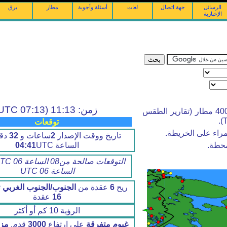
الرسائل
جهة اتصال
لغات
أسئلة وأجوبة
مطار
برق
الإخبارية
زمن: 11:13 (07:13 UTC)
أرصاد الطقس والتوقعات من أكثر من 4000 مطار (تقارير الطقس
توقعات
راء على الخريطة.
تاريخ ووقت الإصدار
2
ساعات و
32
دقي
الساعة
UTC
04:41
محطة.
الساعة 06 UTC
ريح
6
عقدة من
الجنوب/الجنوب الغربي
ت
16
عقدة
الرؤية 10 كم أو أكثر
غيوم متفرقة
على ارتفاع
3000
قدم,
مزن