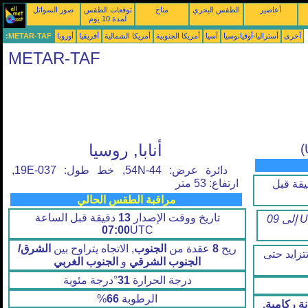
أعاصير
الطقس البحري
مناخ
توقعات الطقس
صور السواتل
لمدة 10 يوم
أخرى
أستراليا-أوقيانوسيا
آسيا
أمريكا الجنوبية
أمريكا الشمالية
أفريقيا
أوروبا
METAR-TAF:
METAR-TAF
أنابا, روسيا
دائرة عرض: 44-54N, خط طول: 037-19E,
ارتفاع: 53 متر
قة قبل
مراقبة الطقس الحالي
تاريخ ووقت الإصدار
13
دقيقة قبل الساعة
التوقعات صالحة من08 الساعة 06 UTC إلى 09
07:00
UTC
ريح
8
عقدة من
الجنوب
, الاتجاه يتراوح بين
الشرق/
تزايد حتى
الجنوب الشرقي
و
الجنوب الغربي
درجة الحرارة
31
°درجة مئوية
الرطوبة
66
%
ة ركامية.