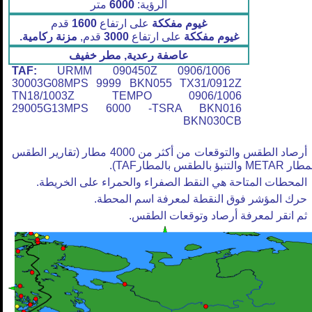
الرؤية:
6000
متر
غيوم مفككة
على ارتفاع
1600
قدم
غيوم مفككة
على ارتفاع
3000
قدم,
مزنة ركامية.
عاصفة رعدية, مطر خفيف
TAF:
URMM 090450Z 0906/1006
30003G08MPS 9999 BKN055 TX31/0912Z
TN18/1003Z TEMPO 0906/1006
29005G13MPS 6000 -TSRA BKN016
BKN030CB
أرصاد الطقس والتوقعات من أكثر من 4000 مطار (تقارير الطقس
META والتنبؤ بالطقس بالمطارTAF).
المحطات المتاحة هي النقط الصفراء والحمراء على الخريطة.
حرك المؤشر فوق النقطة لمعرفة اسم المحطة.
ثم انقر لمعرفة أرصاد وتوقعات الطقس.