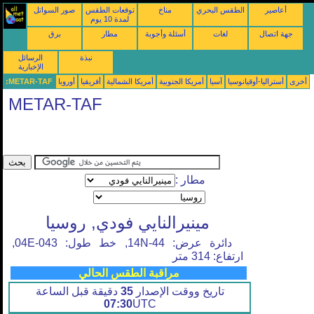
أعاصير
الطقس البحري
مناخ
توقعات الطقس
صور السواتل
لمدة 10 يوم
جهة اتصال
لغات
أسئلة وأجوبة
مطار
برق
نبذة
الرسائل
الإخبارية
أخرى
أستراليا-أوقيانوسيا
آسيا
أمريكا الجنوبية
أمريكا الشمالية
أفريقيا
أوروبا
METAR-TAF:
METAR-TAF
مطار :
مينيرالنايي فودي, روسيا
دائرة عرض: 44-14N, خط طول: 043-04E,
ارتفاع: 314 متر
مراقبة الطقس الحالي
تاريخ ووقت الإصدار
35
دقيقة قبل الساعة
07:30
UTC