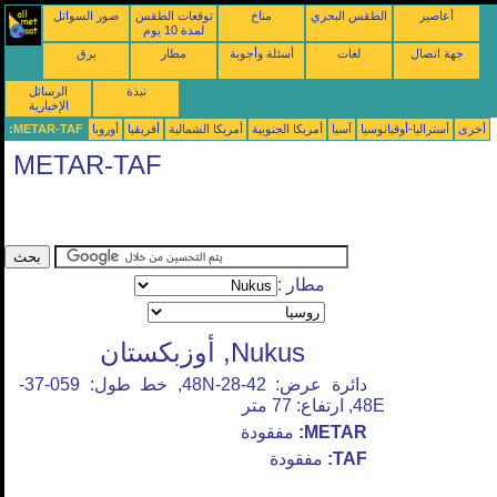
أعاصير
الطقس البحري
مناخ
توقعات الطقس
صور السواتل
لمدة 10 يوم
جهة اتصال
لغات
أسئلة وأجوبة
مطار
برق
نبذة
الرسائل
الإخبارية
أخرى
أستراليا-أوقيانوسيا
آسيا
أمريكا الجنوبية
أمريكا الشمالية
أفريقيا
أوروبا
METAR-TAF:
METAR-TAF
مطار :
Nukus, أوزبكستان
دائرة عرض: 42-28-48N, خط طول: 059-37-
48E, ارتفاع: 77 متر
METAR:
مفقودة
TAF:
مفقودة