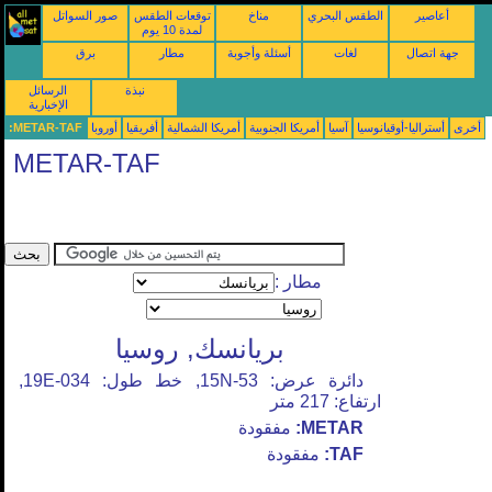
أعاصير
الطقس البحري
مناخ
توقعات الطقس
صور السواتل
لمدة 10 يوم
جهة اتصال
لغات
أسئلة وأجوبة
مطار
برق
نبذة
الرسائل
الإخبارية
أخرى
أستراليا-أوقيانوسيا
آسيا
أمريكا الجنوبية
أمريكا الشمالية
أفريقيا
أوروبا
METAR-TAF:
METAR-TAF
مطار :
بريانسك, روسيا
دائرة عرض: 53-15N, خط طول: 034-19E,
ارتفاع: 217 متر
METAR:
مفقودة
TAF:
مفقودة