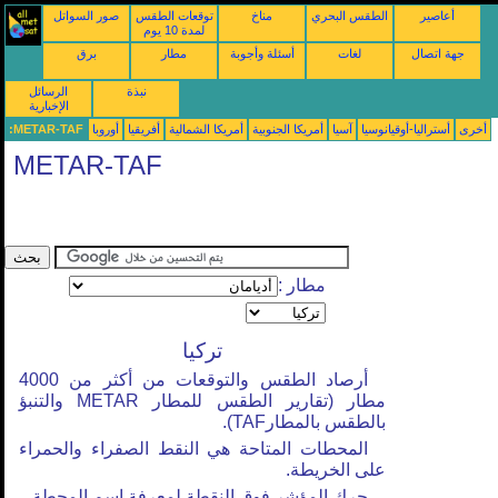
أعاصير
الطقس البحري
مناخ
توقعات الطقس
صور السواتل
لمدة 10 يوم
جهة اتصال
لغات
أسئلة وأجوبة
مطار
برق
نبذة
الرسائل
الإخبارية
أخرى
أستراليا-أوقيانوسيا
آسيا
أمريكا الجنوبية
أمريكا الشمالية
أفريقيا
أوروبا
METAR-TAF:
METAR-TAF
مطار :
تركيا
أرصاد الطقس والتوقعات من أكثر من 4000
مطار (تقارير الطقس للمطار METAR والتنبؤ
بالطقس بالمطارTAF).
المحطات المتاحة هي النقط الصفراء والحمراء
على الخريطة.
حرك المؤشر فوق النقطة لمعرفة اسم المحطة.