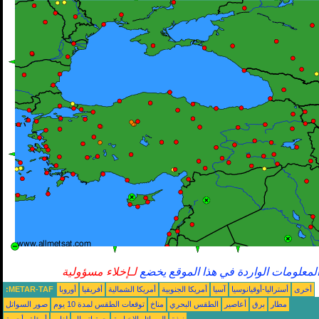
لمعلومات الواردة في هذا الموقع يخضع
لـإخلاء مسؤولية
أخرى
أستراليا-أوقيانوسيا
آسيا
أمريكا الجنوبية
أمريكا الشمالية
أفريقيا
أوروبا
METAR-TAF:
مطار
برق
أعاصير
الطقس البحري
مناخ
توقعات الطقس لمدة 10 يوم
صور السواتل