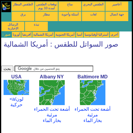
أعاصير
الطقس البحري
مناخ
توقعات الطقس
الطقس المطار
لمدة 10 يوم
جهة اتصال
لغات
أسئلة وأجوبة
مطار
برق
نبذة
الرسائل
الإخبارية
أخرى
أستراليا-أوقيانوسيا
آسيا
أمريكا الجنوبية
أمريكا الشمالية
أفريقيا
أوروبا
صور :
صور السواتل للطقس : أمريكا الشمالية
USA
Albany NY
Baltimore MD
لون/a>
حركية
أشعة تحت الحمراء
أشعة تحت الحمراء
مرئية
مرئية
بخار الماء
بخار الماء