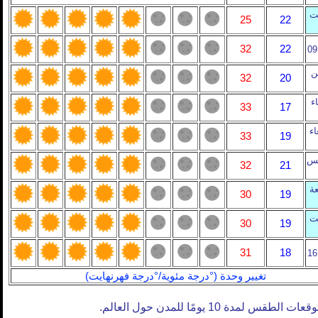
ت
25
22
32
22
ين
32
20
اء
33
17
اء
33
19
يس
32
21
ة
30
19
ت
30
19
31
18
تغيير وحدة (°درجة مئوية/°درجة فهرنهايت)
وقعات الطقس لمدة 10 يومًا للمدن حول العالم.