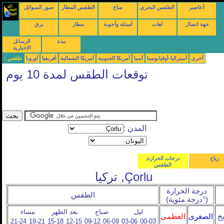
أعاصير
الطقس البحري
مناخ
الطقس المطار
صور السواتل
جهة اتصال
لغات
أسئلة وأجوبة
مطار
برق
نبذة
الرسائل
الإخبارية
أخرى
أستراليا-أوقيانوسيا
آسيا
أمريكا الجنوبية
أمريكا الشمالية
أفريقيا
أوروبا
طقس :
توقعات الطقس لمدة 10 يوم
المدن :
رياح
درجات الحرارة,
الطقس
Çorlu, تركيا
درجة الحرارة
الطقس
(°درجة مئوية)
ليل
صباح
بعد الظهر
مساء
يخ
الصغرى
العظمى
21-24
18-21
15-18
12-15
09-12
06-09
03-06
00-03