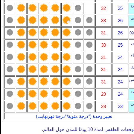
ة
32
25
ت
33
26
31
26
ين
30
25
اء
31
24
اء
31
24
يس
31
24
ة
29
24
ت
28
23
تغيير وحدة (°درجة مئوية/°درجة فهرنهايت)
وقعات الطقس لمدة 10 يومًا للمدن حول العالم.