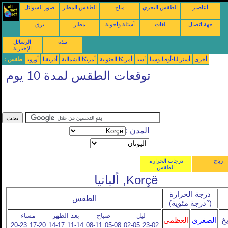
أعاصير
الطقس البحري
مناخ
الطقس المطار
صور السواتل
جهة اتصال
لغات
أسئلة وأجوبة
مطار
برق
نبذة
الرسائل
الإخبارية
أخرى
أستراليا-أوقيانوسيا
آسيا
أمريكا الجنوبية
أمريكا الشمالية
أفريقيا
أوروبا
طقس :
توقعات الطقس لمدة 10 يوم
المدن :
رياح
درجات الحرارة,
الطقس
Korçë, ألبانيا
درجة الحرارة
الطقس
(°درجة مئوية)
ليل
صباح
بعد الظهر
مساء
يخ
الصغرى
العظمى
20-23
17-20
14-17
11-14
08-11
05-08
02-05
23-02