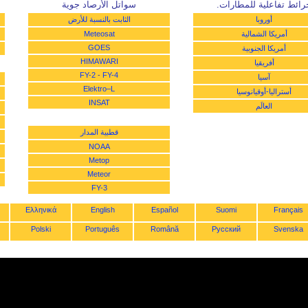
رائط تفاعلية للمطارات.
سواتل الأرصاد جوية
أوروبا
الثابت بالنسبة للأرض
أمريكا الشمالية
Meteosat
GOES
أمريكا الجنوبية
HIMAWARI
أفريقيا
FY-2
-
FY-4
آسيا
Elektro–L
أستراليا-أوقيانوسيا
INSAT
العالَم
قطبية المدار
NOAA
Metop
Meteor
FY-3
Ελληνικά
English
Español
Suomi
Français
Polski
Português
Română
Русский
Svenska