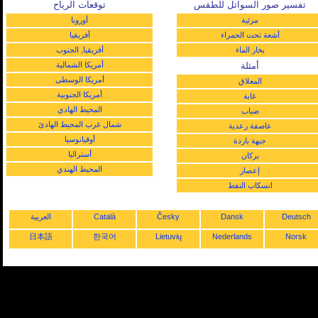
تفسير صور السواتل للطقس
توقعات الرياح
مرئية
أوروبا
أشعة تحت الحمراء
أفريقيا
بخار الماء
أفريقيا, الجنوب
أمثلة
أمريكا الشمالية
أمريكا الوسطى
المعلاق
أمريكا الجنوبية
غابة
المحيط الهادي
ضباب
شمال غرب المحيط الهادئ
عاصفة رعدية
أوقيانوسيا
جبهة باردة
أستراليا
بركان
المحيط الهندي
إعصار
انسكاب النفط
Deutsch
Dansk
Česky
Català
العربية
日本語
한국어
Lietuvių
Nederlands
Norsk