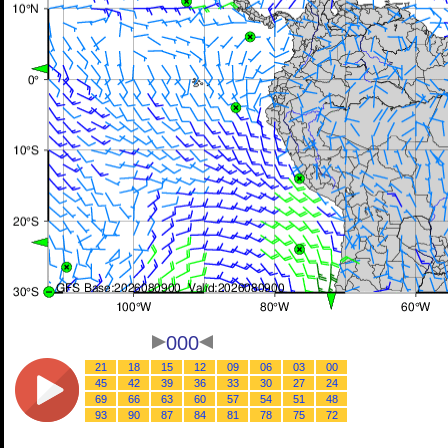
000
21
18
15
12
09
06
03
00
45
42
39
36
33
30
27
24
69
66
63
60
57
54
51
48
93
90
87
84
81
78
75
72