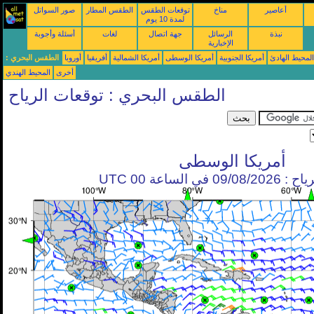
أعاصير
مناخ
توقعات الطقس
الطقس المطار
صور السواتل
لمدة 10 يوم
نبذة
الرسائل
جهة اتصال
لغات
أسئلة وأجوبة
الإخبارية
محيط الهادئ
أمريكا الجنوبية
أمريكا الوسطى
أمريكا الشمالية
أفريقيا
أوروبا
الطقس البحري :
أخرى
المحيط الهندي
الطقس البحري : توقعات الرياح
أمريكا الوسطى
في الساعة 00 UTC