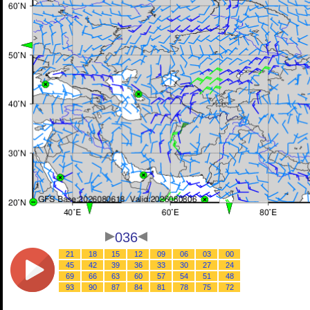
036
21
18
15
12
09
06
03
00
45
42
39
36
33
30
27
24
69
66
63
60
57
54
51
48
93
90
87
84
81
78
75
72