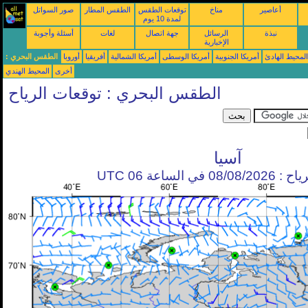
أعاصير
مناخ
توقعات الطقس
الطقس المطار
صور السواتل
لمدة 10 يوم
نبذة
الرسائل
جهة اتصال
لغات
أسئلة وأجوبة
الإخبارية
محيط الهادئ
أمريكا الجنوبية
أمريكا الوسطى
أمريكا الشمالية
أفريقيا
أوروبا
الطقس البحري :
أخرى
المحيط الهندي
الطقس البحري : توقعات الرياح
آسيا
في الساعة 06 UTC