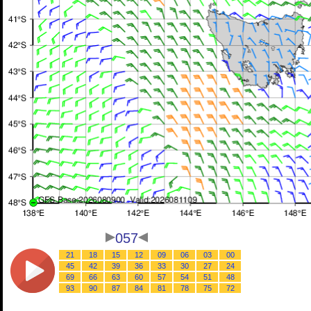
057
21
18
15
12
09
06
03
00
45
42
39
36
33
30
27
24
69
66
63
60
57
54
51
48
93
90
87
84
81
78
75
72