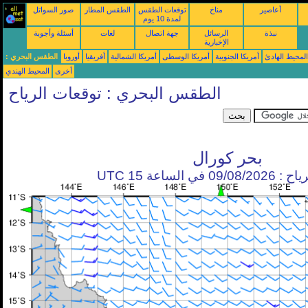
أعاصير
مناخ
توقعات الطقس
الطقس المطار
صور السواتل
لمدة 10 يوم
نبذة
الرسائل
جهة اتصال
لغات
أسئلة وأجوبة
الإخبارية
محيط الهادئ
أمريكا الجنوبية
أمريكا الوسطى
أمريكا الشمالية
أفريقيا
أوروبا
الطقس البحري :
أخرى
المحيط الهندي
الطقس البحري : توقعات الرياح
بحر كورال
في الساعة 15 UTC