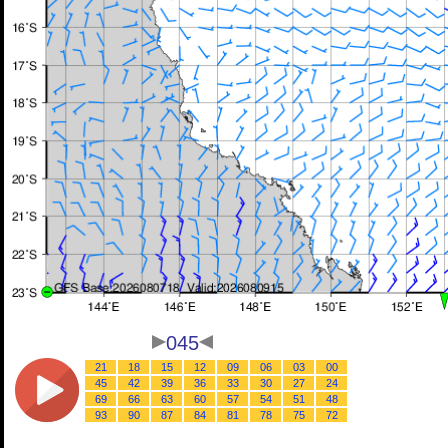
045
21
18
15
12
09
06
03
00
45
42
39
36
33
30
27
24
69
66
63
60
57
54
51
48
93
90
87
84
81
78
75
72