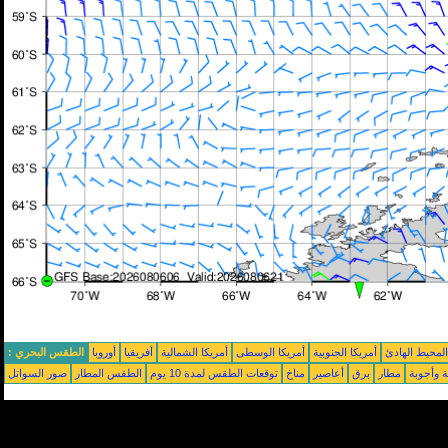
محيط الهادئ
أمريكا الجنوبية
أمريكا الوسطى
أمريكا الشمالية
أفريقيا
أوروبا
الطقس البحري :
ة وأجوبة
مطار
برق
أعاصير
مناخ
توقعات الطقس لمدة 10 يوم
الطقس المطار
صور السواتل