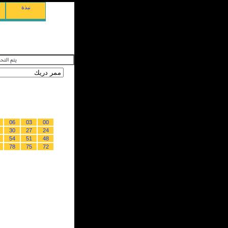
نبذة
06
03
00
30
27
24
54
51
48
78
75
72