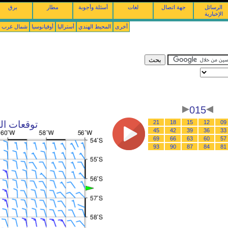
الرسائل
جهة اتصال
لغات
أسئلة وأجوبة
مطار
برق
الإخبارية
أخرى
المحيط الهندي
أستراليا
أوقيانوسيا
شمال غرب ال
015
09
12
15
18
21
توقعات الرياح : 06/08/2026 
45
42
39
36
33
69
66
63
60
57
93
90
87
84
81