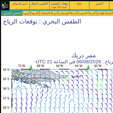
أعاصير
مناخ
توقعات الطقس
الطقس المطار
صور السواتل
لمدة 10 يوم
محيط الهادئ
أمريكا الجنوبية
أمريكا الوسطى
أمريكا الشمالية
أفريقيا
أوروبا
الطقس البحري :
الطقس البحري : توقعات الرياح
ممر دريك
في الساعة 21 UTC