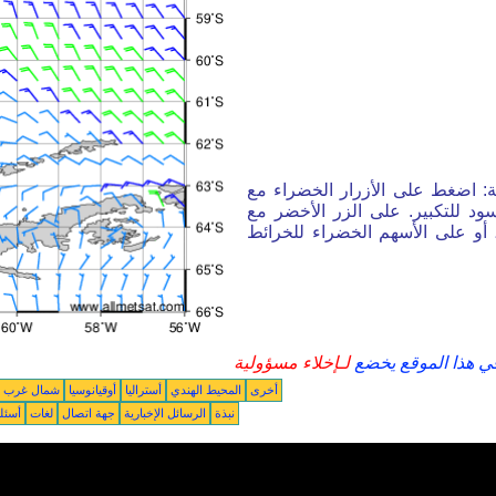
ة: اضغط على الأزرار الخضراء مع
ود للتكبير. على الزر الأخضر مع
أو على الأسهم الخضراء للخرائط
في هذا الموقع يخضع
لـإخلاء مسؤولية
أخرى
المحيط الهندي
أستراليا
أوقيانوسيا
شمال غرب ال
نبذة
الرسائل الإخبارية
جهة اتصال
لغات
أسئل