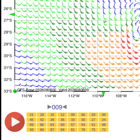
009
21
18
15
12
09
06
03
00
45
42
39
36
33
30
27
24
69
66
63
60
57
54
51
48
93
90
87
84
81
78
75
72