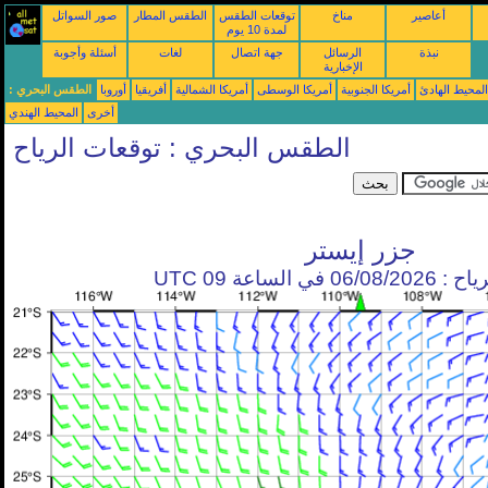
أعاصير
مناخ
توقعات الطقس
الطقس المطار
صور السواتل
لمدة 10 يوم
نبذة
الرسائل
جهة اتصال
لغات
أسئلة وأجوبة
الإخبارية
محيط الهادئ
أمريكا الجنوبية
أمريكا الوسطى
أمريكا الشمالية
أفريقيا
أوروبا
الطقس البحري :
أخرى
المحيط الهندي
الطقس البحري : توقعات الرياح
جزر إيستر
في الساعة 09 UTC