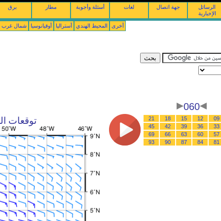
الرسائل
جهة اتصال
لغات
أسئلة وأجوبة
مطار
برق
الإخبارية
أخرى
المحيط الهندي
أستراليا
أوقيانوسيا
شمال غرب ال
060
09
12
15
18
21
توقعات الرياح : 10/08/2026 
45
42
39
36
33
69
66
63
60
57
93
90
87
84
81