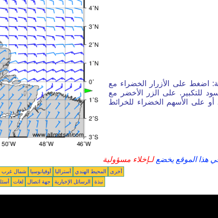
ة: اضغط على الأزرار الخضراء مع
ود للتكبير. على الزر الأخضر مع
أو على الأسهم الخضراء للخرائط
في هذا الموقع يخضع
لـإخلاء مسؤولية
أخرى
المحيط الهندي
أستراليا
أوقيانوسيا
شمال غرب ال
نبذة
الرسائل الإخبارية
جهة اتصال
لغات
أسئل