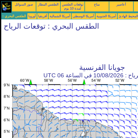
أعاصير
مناخ
توقعات الطقس
الطقس المطار
صور السواتل
لمدة 10 يوم
محيط الهادئ
أمريكا الجنوبية
أمريكا الوسطى
أمريكا الشمالية
أفريقيا
أوروبا
الطقس البحري :
الطقس البحري : توقعات الرياح
جويانا الفرنسية
في الساعة 06 UTC