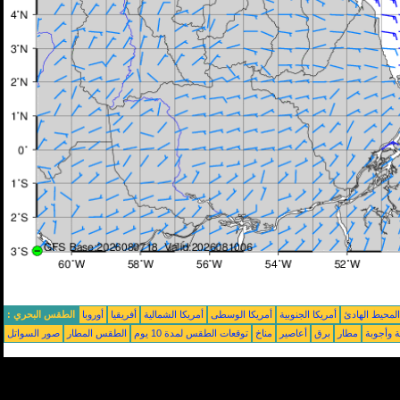
محيط الهادئ
أمريكا الجنوبية
أمريكا الوسطى
أمريكا الشمالية
أفريقيا
أوروبا
الطقس البحري :
ة وأجوبة
مطار
برق
أعاصير
مناخ
توقعات الطقس لمدة 10 يوم
الطقس المطار
صور السواتل