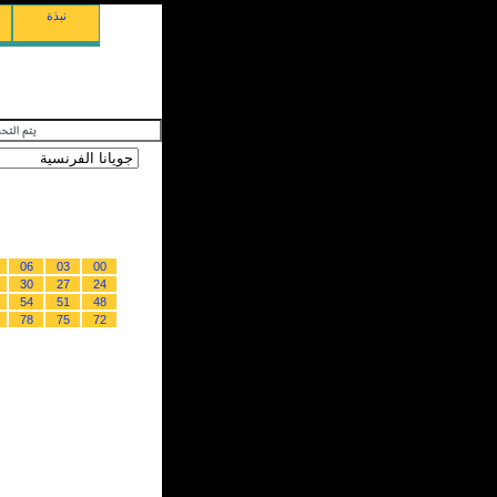
نبذة
06
03
00
30
27
24
54
51
48
78
75
72