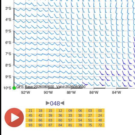
048
21
18
15
12
09
06
03
00
45
42
39
36
33
30
27
24
69
66
63
60
57
54
51
48
93
90
87
84
81
78
75
72