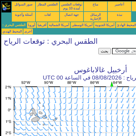
أعاصير
مناخ
توقعات الطقس
الطقس المطار
صور السواتل
لمدة 10 يوم
نبذة
الرسائل
جهة اتصال
لغات
أسئلة وأجوبة
الإخبارية
محيط الهادئ
أمريكا الجنوبية
أمريكا الوسطى
أمريكا الشمالية
أفريقيا
أوروبا
الطقس البحري :
أخرى
المحيط الهندي
الطقس البحري : توقعات الرياح
أرخبيل غالاباغوس
في الساعة 00 UTC