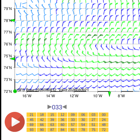
033
21
18
15
12
09
06
03
00
45
42
39
36
33
30
27
24
69
66
63
60
57
54
51
48
93
90
87
84
81
78
75
72