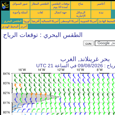
أعاصير
مناخ
توقعات الطقس
الطقس المطار
صور السواتل
لمدة 10 يوم
نبذة
الرسائل
جهة اتصال
لغات
أسئلة وأجوبة
الإخبارية
محيط الهادئ
أمريكا الجنوبية
أمريكا الوسطى
أمريكا الشمالية
أفريقيا
أوروبا
الطقس البحري :
أخرى
المحيط الهندي
الطقس البحري : توقعات الرياح
بحر غرينلاند, الغرب
في الساعة 21 UTC