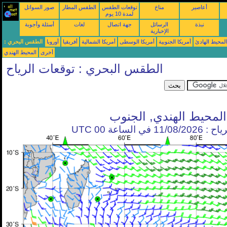
أعاصير
مناخ
توقعات الطقس
الطقس المطار
صور السواتل
لمدة 10 يوم
نبذة
الرسائل
جهة اتصال
لغات
أسئلة وأجوبة
الإخبارية
محيط الهادئ
أمريكا الجنوبية
أمريكا الوسطى
أمريكا الشمالية
أفريقيا
أوروبا
الطقس البحري :
أخرى
المحيط الهندي
الطقس البحري : توقعات الرياح
المحيط الهندي, الجنوب
في الساعة 00 UTC