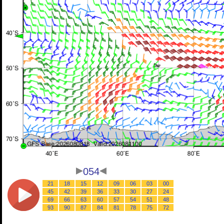
054
21
18
15
12
09
06
03
00
45
42
39
36
33
30
27
24
69
66
63
60
57
54
51
48
93
90
87
84
81
78
75
72