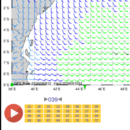
039
21
18
15
12
09
06
03
00
45
42
39
36
33
30
27
24
69
66
63
60
57
54
51
48
93
90
87
84
81
78
75
72