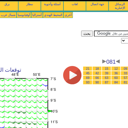
الرسائل
جهة اتصال
لغات
أسئلة وأجوبة
مطار
برق
الإخبارية
أخرى
المحيط الهندي
أستراليا
أوقيانوسيا
شمال غرب ال
081
09
12
15
18
21
توقعات الرياح : 10/08/2026 
45
42
39
36
33
69
66
63
60
57
93
90
87
84
81