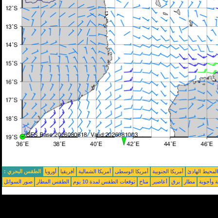
محيط الهادئ
أمريكا الجنوبية
أمريكا الوسطى
أمريكا الشمالية
أفريقيا
أوروبا
الطقس البحري :
ة وأجوبة
مطار
برق
أعاصير
مناخ
توقعات الطقس لمدة 10 يوم
الطقس المطار
صور السواتل