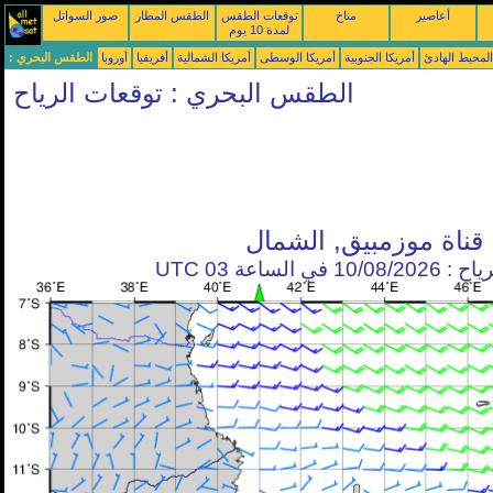
أعاصير
مناخ
توقعات الطقس
الطقس المطار
صور السواتل
لمدة 10 يوم
محيط الهادئ
أمريكا الجنوبية
أمريكا الوسطى
أمريكا الشمالية
أفريقيا
أوروبا
الطقس البحري :
الطقس البحري : توقعات الرياح
قناة موزمبيق, الشمال
في الساعة 03 UTC