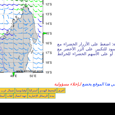
ة: اضغط على الأزرار الخضراء مع
ود للتكبير. على الزر الأخضر مع
أو على الأسهم الخضراء للخرائط
في هذا الموقع يخضع
لـإخلاء مسؤولية
أخرى
المحيط الهندي
أستراليا
أوقيانوسيا
شمال غرب ال
نبذة
الرسائل الإخبارية
جهة اتصال
لغات
أسئل