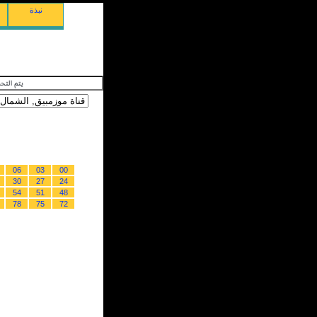
نبذة
06
03
00
30
27
24
54
51
48
78
75
72