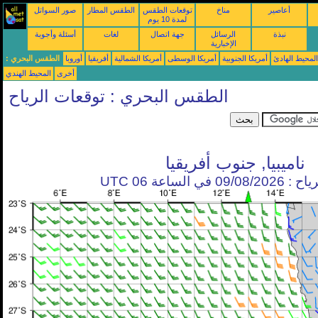
أعاصير
مناخ
توقعات الطقس
الطقس المطار
صور السواتل
لمدة 10 يوم
نبذة
الرسائل
جهة اتصال
لغات
أسئلة وأجوبة
الإخبارية
محيط الهادئ
أمريكا الجنوبية
أمريكا الوسطى
أمريكا الشمالية
أفريقيا
أوروبا
الطقس البحري :
أخرى
المحيط الهندي
الطقس البحري : توقعات الرياح
ناميبيا, جنوب أفريقيا
في الساعة 06 UTC