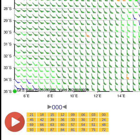
000
21
18
15
12
09
06
03
00
45
42
39
36
33
30
27
24
69
66
63
60
57
54
51
48
93
90
87
84
81
78
75
72