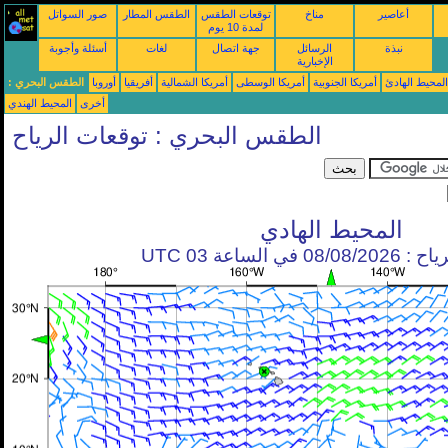
أعاصير
مناخ
توقعات الطقس
الطقس المطار
صور السواتل
لمدة 10 يوم
نبذة
الرسائل
جهة اتصال
لغات
أسئلة وأجوبة
الإخبارية
محيط الهادئ
أمريكا الجنوبية
أمريكا الوسطى
أمريكا الشمالية
أفريقيا
أوروبا
الطقس البحري :
أخرى
المحيط الهندي
الطقس البحري : توقعات الرياح
المحيط الهادي
في الساعة 03 UTC