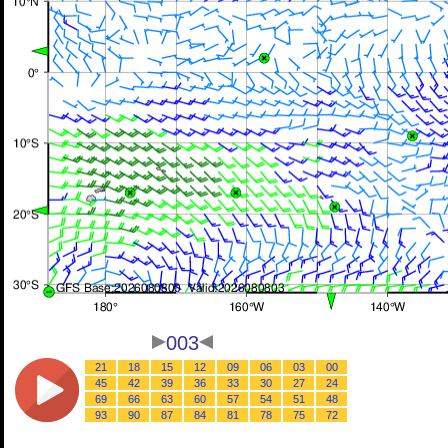
003
21
18
15
12
09
06
03
00
45
42
39
36
33
30
27
24
69
66
63
60
57
54
51
48
93
90
87
84
81
78
75
72