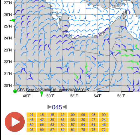
045
21
18
15
12
09
06
03
00
45
42
39
36
33
30
27
24
69
66
63
60
57
54
51
48
93
90
87
84
81
78
75
72