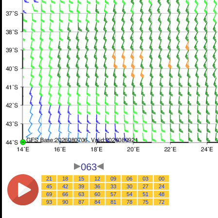
063
21
18
15
12
09
06
03
00
45
42
39
36
33
30
27
24
69
66
63
60
57
54
51
48
93
90
87
84
81
78
75
72