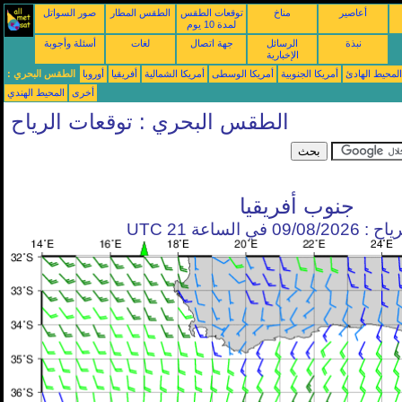
أعاصير
مناخ
توقعات الطقس
الطقس المطار
صور السواتل
لمدة 10 يوم
نبذة
الرسائل
جهة اتصال
لغات
أسئلة وأجوبة
الإخبارية
محيط الهادئ
أمريكا الجنوبية
أمريكا الوسطى
أمريكا الشمالية
أفريقيا
أوروبا
الطقس البحري :
أخرى
المحيط الهندي
الطقس البحري : توقعات الرياح
جنوب أفريقيا
في الساعة 21 UTC