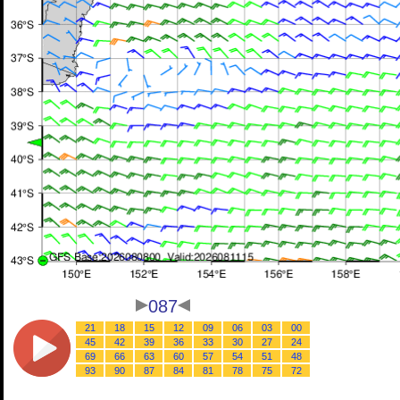
087
21
18
15
12
09
06
03
00
45
42
39
36
33
30
27
24
69
66
63
60
57
54
51
48
93
90
87
84
81
78
75
72