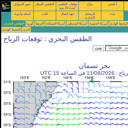
أعاصير
مناخ
توقعات الطقس
الطقس المطار
صور السواتل
لمدة 10 يوم
نبذة
الرسائل
جهة اتصال
لغات
أسئلة وأجوبة
الإخبارية
محيط الهادئ
أمريكا الجنوبية
أمريكا الوسطى
أمريكا الشمالية
أفريقيا
أوروبا
الطقس البحري :
أخرى
المحيط الهندي
الطقس البحري : توقعات الرياح
بحر تسمان
في الساعة 15 UTC