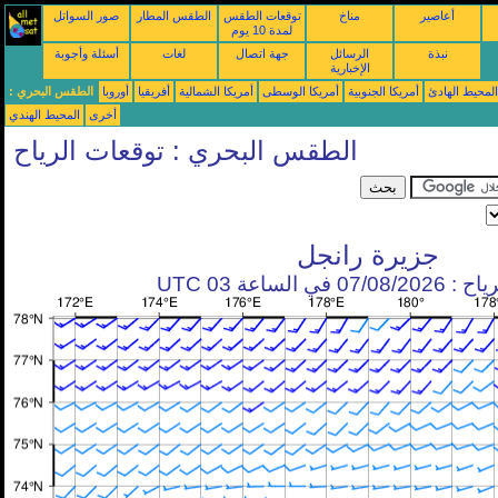
أعاصير
مناخ
توقعات الطقس
الطقس المطار
صور السواتل
لمدة 10 يوم
نبذة
الرسائل
جهة اتصال
لغات
أسئلة وأجوبة
الإخبارية
محيط الهادئ
أمريكا الجنوبية
أمريكا الوسطى
أمريكا الشمالية
أفريقيا
أوروبا
الطقس البحري :
أخرى
المحيط الهندي
الطقس البحري : توقعات الرياح
جزيرة رانجل
في الساعة 03 UTC