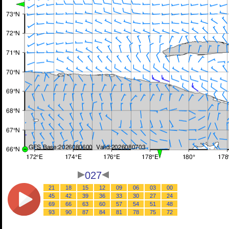
027
21
18
15
12
09
06
03
00
45
42
39
36
33
30
27
24
69
66
63
60
57
54
51
48
93
90
87
84
81
78
75
72