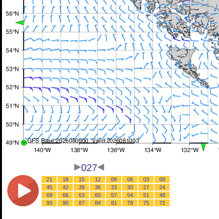
027
21
18
15
12
09
06
03
00
45
42
39
36
33
30
27
24
69
66
63
60
57
54
51
48
93
90
87
84
81
78
75
72