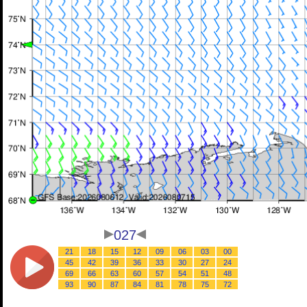
027
21
18
15
12
09
06
03
00
45
42
39
36
33
30
27
24
69
66
63
60
57
54
51
48
93
90
87
84
81
78
75
72