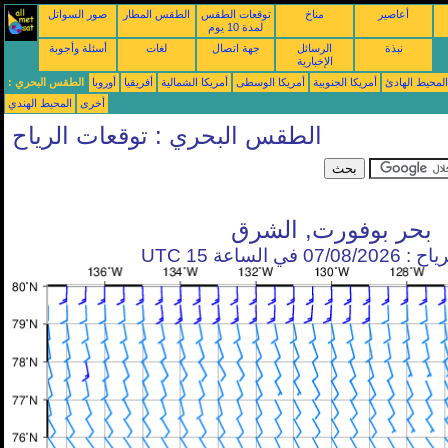
أعاصير
مناخ
توقعات الطقس
الطقس المطار
صور السواتل
لمدة 10 يوم
نبذة
الرسائل
جهة اتصال
لغات
أسئلة وأجوبة
الإخبارية
محيط الهادئ
أمريكا الجنوبية
أمريكا الوسطى
أمريكا الشمالية
أفريقيا
أوروبا
الطقس البحري :
أخرى
المحيط الهندي
الطقس البحري : توقعات الرياح
بحر بوفورت, الشرق
في الساعة 15 UTC