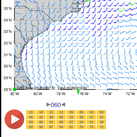
060
21
18
15
12
09
06
03
00
45
42
39
36
33
30
27
24
69
66
63
60
57
54
51
48
93
90
87
84
81
78
75
72