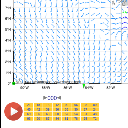
000
21
18
15
12
09
06
03
00
45
42
39
36
33
30
27
24
69
66
63
60
57
54
51
48
93
90
87
84
81
78
75
72