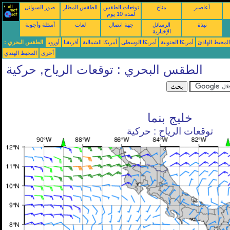
أعاصير
مناخ
توقعات الطقس
الطقس المطار
صور السواتل
لمدة 10 يوم
نبذة
الرسائل
جهة اتصال
لغات
أسئلة وأجوبة
الإخبارية
محيط الهادئ
أمريكا الجنوبية
أمريكا الوسطى
أمريكا الشمالية
أفريقيا
أوروبا
الطقس البحري :
أخرى
المحيط الهندي
الطقس البحري : توقعات الرياح, حركية
خليج بنما
توقعات الرياح : حركية