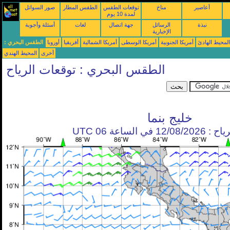
أعاصير
مناخ
توقعات الطقس
الطقس المطار
صور السواتل
لمدة 10 يوم
نبذة
الرسائل
جهة اتصال
لغات
أسئلة وأجوبة
الإخبارية
محيط الهادئ
أمريكا الجنوبية
أمريكا الوسطى
أمريكا الشمالية
أفريقيا
أوروبا
الطقس البحري :
أخرى
المحيط الهندي
الطقس البحري : توقعات الرياح
خليج بنما
في الساعة 06 UTC