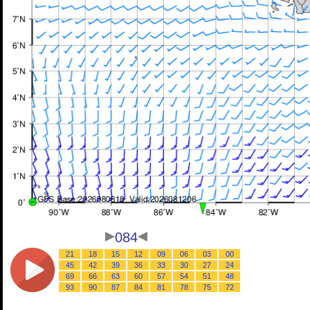
084
21
18
15
12
09
06
03
00
45
42
39
36
33
30
27
24
69
66
63
60
57
54
51
48
93
90
87
84
81
78
75
72