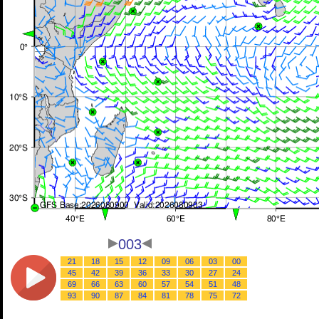
003
21
18
15
12
09
06
03
00
45
42
39
36
33
30
27
24
69
66
63
60
57
54
51
48
93
90
87
84
81
78
75
72