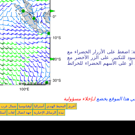
ة: اضغط على الأزرار الخضراء مع
ود للتكبير. على الزر الأخضر مع
أو على الأسهم الخضراء للخرائط
في هذا الموقع يخضع
لـإخلاء مسؤولية
أخرى
المحيط الهندي
أستراليا
أوقيانوسيا
شمال غرب ال
نبذة
الرسائل الإخبارية
جهة اتصال
لغات
أسئل