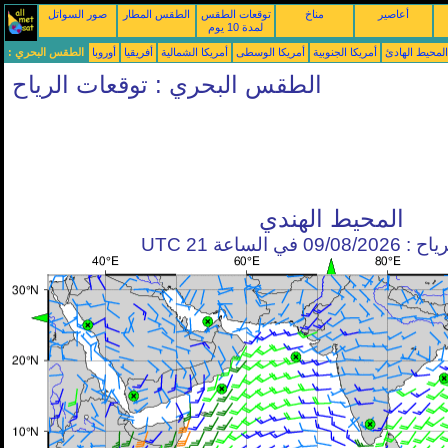
أعاصير
مناخ
توقعات الطقس
الطقس المطار
صور السواتل
لمدة 10 يوم
محيط الهادئ
أمريكا الجنوبية
أمريكا الوسطى
أمريكا الشمالية
أفريقيا
أوروبا
الطقس البحري :
الطقس البحري : توقعات الرياح
المحيط الهندي
في الساعة 21 UTC