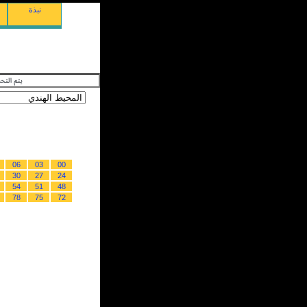
نبذة
06
03
00
30
27
24
54
51
48
78
75
72