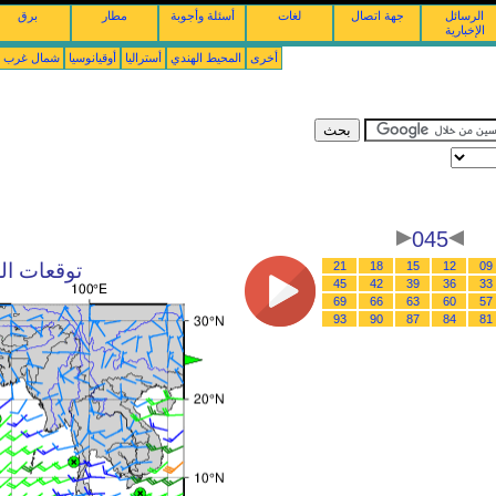
الرسائل
جهة اتصال
لغات
أسئلة وأجوبة
مطار
برق
الإخبارية
أخرى
المحيط الهندي
أستراليا
أوقيانوسيا
شمال غرب ال
045
09
12
15
18
21
توقعات الرياح : 09/08/2026 
45
42
39
36
33
69
66
63
60
57
93
90
87
84
81