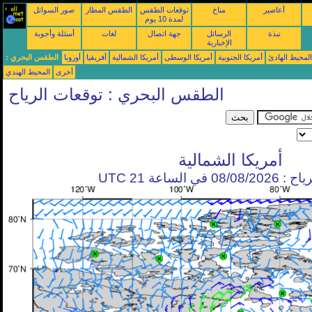
أعاصير
مناخ
توقعات الطقس
الطقس المطار
صور السواتل
لمدة 10 يوم
نبذة
الرسائل
جهة اتصال
لغات
أسئلة وأجوبة
الإخبارية
محيط الهادئ
أمريكا الجنوبية
أمريكا الوسطى
أمريكا الشمالية
أفريقيا
أوروبا
الطقس البحري :
أخرى
المحيط الهندي
الطقس البحري : توقعات الرياح
أمريكا الشمالية
في الساعة 21 UTC