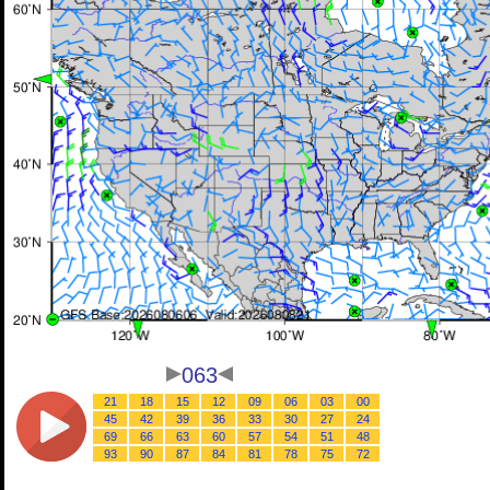
063
21
18
15
12
09
06
03
00
45
42
39
36
33
30
27
24
69
66
63
60
57
54
51
48
93
90
87
84
81
78
75
72