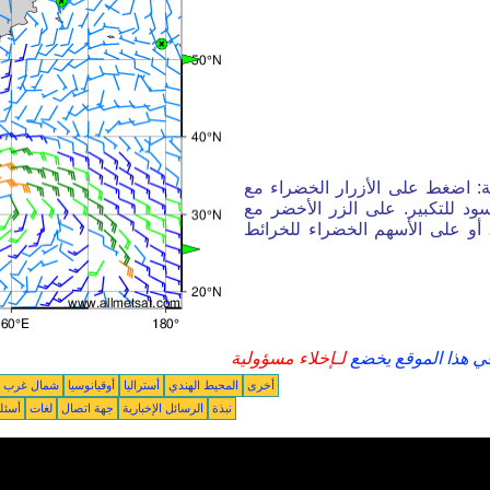
ة: اضغط على الأزرار الخضراء مع
ود للتكبير. على الزر الأخضر مع
أو على الأسهم الخضراء للخرائط
في هذا الموقع يخضع
لـإخلاء مسؤولية
أخرى
المحيط الهندي
أستراليا
أوقيانوسيا
شمال غرب ال
نبذة
الرسائل الإخبارية
جهة اتصال
لغات
أسئل