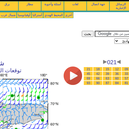
الرسائل
جهة اتصال
لغات
أسئلة وأجوبة
مطار
برق
الإخبارية
أخرى
المحيط الهندي
أستراليا
أوقيانوسيا
شمال غرب ال
021
شم
09
12
15
18
21
توقعات الرياح : 07/08/2026 
45
42
39
36
33
69
66
63
60
57
93
90
87
84
81