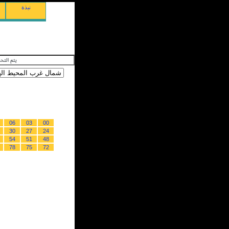
نبذة
06
03
00
30
27
24
54
51
48
78
75
72