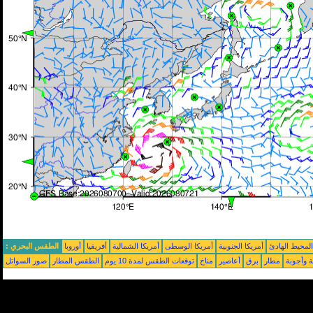
محيط الهادئ
أمريكا الجنوبية
أمريكا الوسطى
أمريكا الشمالية
أفريقيا
أوروبا
الطقس البحري :
ة وأجوبة
مطار
برق
أعاصير
مناخ
توقعات الطقس لمدة 10 يوم
الطقس المطار
صور السواتل