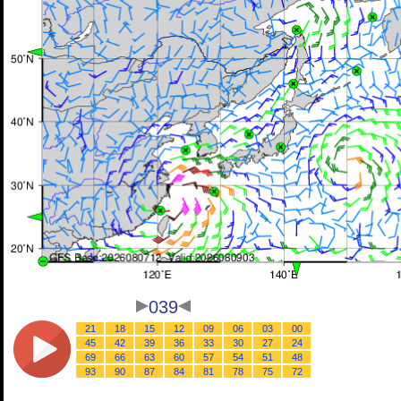
039
21
18
15
12
09
06
03
00
45
42
39
36
33
30
27
24
69
66
63
60
57
54
51
48
93
90
87
84
81
78
75
72