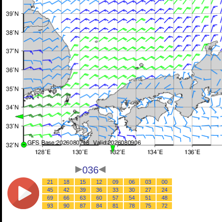
036
21
18
15
12
09
06
03
00
45
42
39
36
33
30
27
24
69
66
63
60
57
54
51
48
93
90
87
84
81
78
75
72