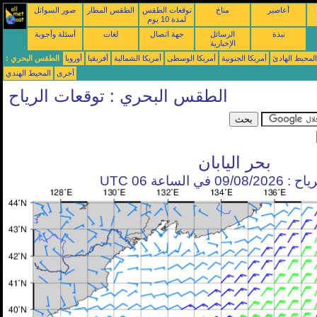
أعاصير
مناخ
توقعات الطقس
الطقس المطار
صور السواتل
لمدة 10 يوم
نبذة
الرسائل
جهة اتصال
لغات
أسئلة وأجوبة
الإخبارية
محيط الهادئ
أمريكا الجنوبية
أمريكا الوسطى
أمريكا الشمالية
أفريقيا
أوروبا
الطقس البحري :
أخرى
المحيط الهندي
الطقس البحري : توقعات الرياح
بحر اليابان
في الساعة 06 UTC