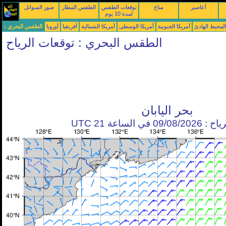
أعاصير
مناخ
توقعات الطقس
الطقس المطار
صور السواتل
لمدة 10 يوم
محيط الهادئ
أمريكا الجنوبية
أمريكا الوسطى
أمريكا الشمالية
أفريقيا
أوروبا
الطقس البحري :
الطقس البحري : توقعات الرياح
بحر اليابان
في الساعة 21 UTC