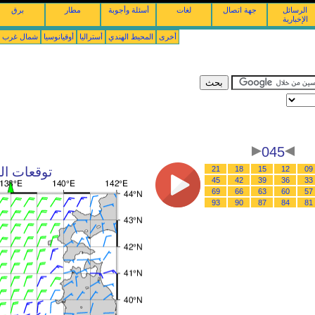
الرسائل
جهة اتصال
لغات
أسئلة وأجوبة
مطار
برق
الإخبارية
أخرى
المحيط الهندي
أستراليا
أوقيانوسيا
شمال غرب ال
045
09
12
15
18
21
توقعات الرياح : 09/08/2026 
45
42
39
36
33
69
66
63
60
57
93
90
87
84
81