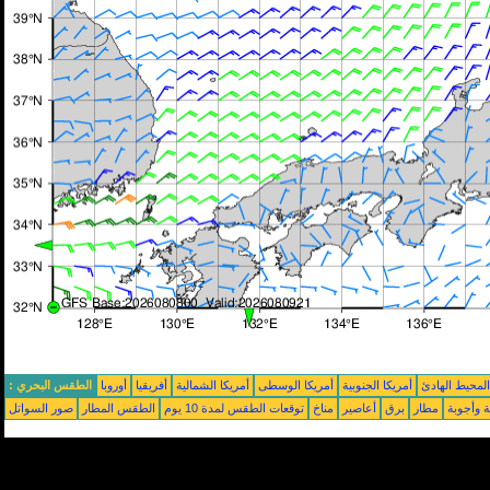
محيط الهادئ
أمريكا الجنوبية
أمريكا الوسطى
أمريكا الشمالية
أفريقيا
أوروبا
الطقس البحري :
ة وأجوبة
مطار
برق
أعاصير
مناخ
توقعات الطقس لمدة 10 يوم
الطقس المطار
صور السواتل