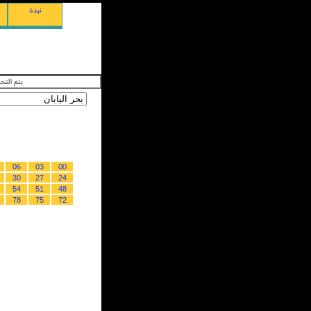
نبذة
06
03
00
30
27
24
54
51
48
78
75
72