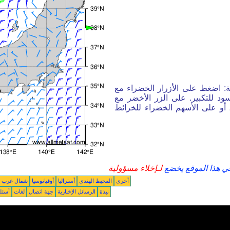
ة: اضغط على الأزرار الخضراء مع
ود للتكبير. على الزر الأخضر مع
أو على الأسهم الخضراء للخرائط
في هذا الموقع يخضع
لـإخلاء مسؤولية
أخرى
المحيط الهندي
أستراليا
أوقيانوسيا
شمال غرب ال
نبذة
الرسائل الإخبارية
جهة اتصال
لغات
أسئل