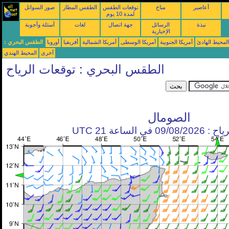
أعاصير
مناخ
توقعات الطقس
الطقس المطار
صور السواتل
لمدة 10 يوم
نبذة
الرسائل
جهة اتصال
لغات
أسئلة وأجوبة
الإخبارية
محيط الهادئ
أمريكا الجنوبية
أمريكا الوسطى
أمريكا الشمالية
أفريقيا
أوروبا
الطقس البحري :
أخرى
المحيط الهندي
الطقس البحري : توقعات الرياح
الصومال
في الساعة 21 UTC