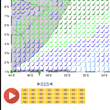
015
21
18
15
12
09
06
03
00
45
42
39
36
33
30
27
24
69
66
63
60
57
54
51
48
93
90
87
84
81
78
75
72