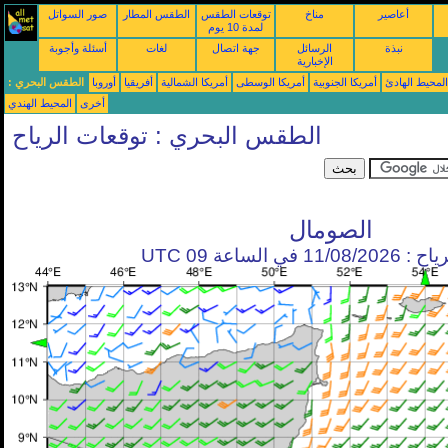
أعاصير
مناخ
توقعات الطقس
الطقس المطار
صور السواتل
لمدة 10 يوم
نبذة
الرسائل
جهة اتصال
لغات
أسئلة وأجوبة
الإخبارية
محيط الهادئ
أمريكا الجنوبية
أمريكا الوسطى
أمريكا الشمالية
أفريقيا
أوروبا
الطقس البحري :
أخرى
المحيط الهندي
الطقس البحري : توقعات الرياح
الصومال
في الساعة 09 UTC