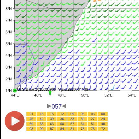
057
21
18
15
12
09
06
03
00
45
42
39
36
33
30
27
24
69
66
63
60
57
54
51
48
93
90
87
84
81
78
75
72