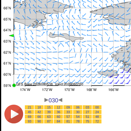
030
21
18
15
12
09
06
03
00
45
42
39
36
33
30
27
24
69
66
63
60
57
54
51
48
93
90
87
84
81
78
75
72