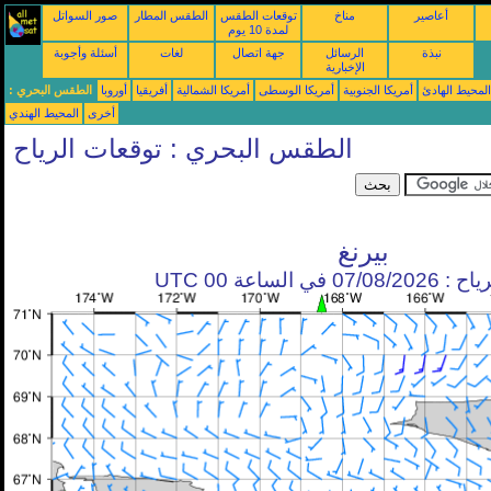
أعاصير
مناخ
توقعات الطقس
الطقس المطار
صور السواتل
لمدة 10 يوم
نبذة
الرسائل
جهة اتصال
لغات
أسئلة وأجوبة
الإخبارية
محيط الهادئ
أمريكا الجنوبية
أمريكا الوسطى
أمريكا الشمالية
أفريقيا
أوروبا
الطقس البحري :
أخرى
المحيط الهندي
الطقس البحري : توقعات الرياح
بيرنغ
في الساعة 00 UTC